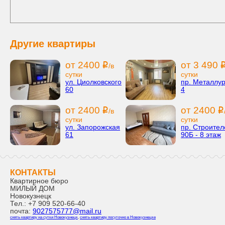
Другие квартиры
от 2400
от 3 490
i
/в
сутки
сутки
ул. Циолковского
пр. Металлур
60
4
от 2400
от 2400
i
i
/в
сутки
сутки
ул. Запорожская
пр. Строител
61
90Б - 8 этаж
КОНТАКТЫ
Квартирное бюро
МИЛЫЙ ДОМ
Новокузнецк
Тел.:
+7 909 520-66-40
почта:
9027575777@mail.ru
снять квартиру на сутки Новокузнецк
,
снять квартиру посуточно в Новокузнецке