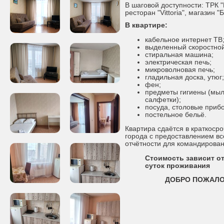
В шаговой доступности: ТРК 
ресторан "Vittoria", магазин "
В квартире:
кабельное интернет ТВ
выделенный скоростной
стиральная машина;
электрическая печь;
микроволновая печь;
гладильная доска, утюг;
фен;
предметы гигиены (мыл
салфетки);
посуда, столовые приб
постельное бельё.
Квартира сдаётся в краткоср
города с предоставлением в
отчётности для командирова
Стоимость зависит от
суток проживания
ДОБРО ПОЖАЛО