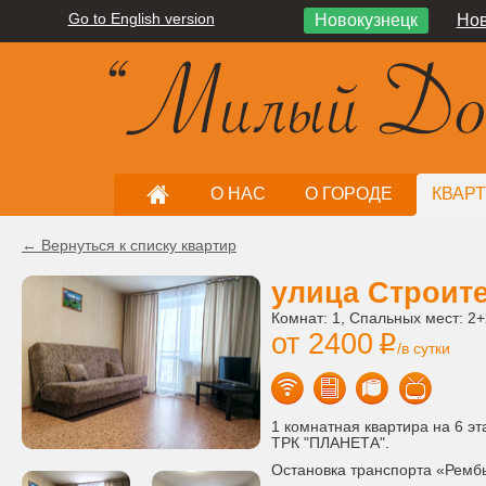
Go to English version
Новокузнецк
Нов
О НАС
О ГОРОДЕ
КВАР
← Вернуться к списку квартир
улица Строите
Комнат: 1, Спальных мест: 2+
от 2400
i
/в сутки
1 комнатная квартира на 6 эт
ТРК "ПЛАНЕТА".
Остановка транспорта «Ремб