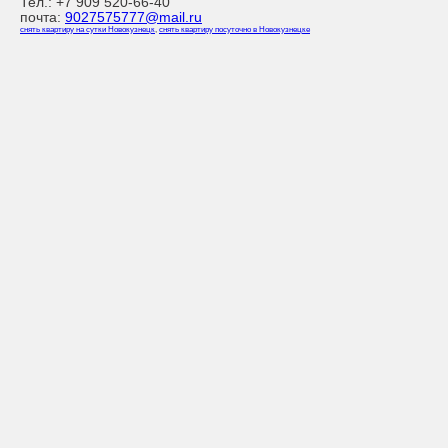
Тел.:
+7 909 520-66-40
почта:
9027575777@mail.ru
снять квартиру на сутки Новокузнецк
,
снять квартиру посуточно в Новокузнецке