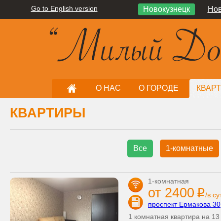
Go to English version
Новокузнецк
Нов
О НАС
О ГОРОДЕ
КВАР
КВАРТИРЫ
Все
1-комнатные
1-комнатная
от 2400
i
/в су
проспект Ермакова 30
1 комнатная квартира на 13