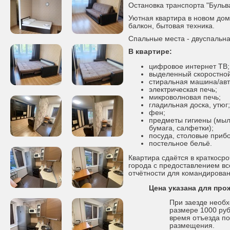
Остановка транспорта "Бульва
Уютная квартира в новом до
балкон, бытовая техника.
Спальные места - двуспальна
В квартире:
цифровое интернет ТВ;
выделенный скоростной
стиральная машина/авт
электрическая печь;
микроволновая печь;
гладильная доска, утюг;
фен;
предметы гигиены (мыл
бумага, салфетки);
посуда, столовые приб
постельное бельё.
Квартира сдаётся в краткоср
города с предоставлением в
отчётности для командирова
Цена указана для про
При заезде необх
размере 1000 руб
время отъезда по
размещения.