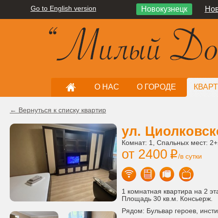
Go to English version
Новокузнецк
Нов
О НАС
О ГОРОДЕ
КВАР
← Вернуться к списку квартир
ул. Циолковск
Комнат: 1, Спальных мест: 2+
от 2400
i
/в сутки
1 комнатная квартира на 2 эт
Площадь 30 кв.м. Консьерж.
Рядом: Бульвар героев, инст