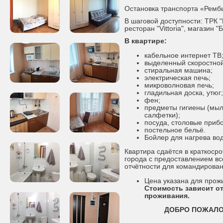
Остановка транспорта «Ремб
В шаговой доступности: ТРК 
ресторан "Vittoria", магазин "
В квартире:
кабельное интернет ТВ
выделенный скоростной
стиральная машина;
электрическая печь;
микроволновая печь;
гладильная доска, утюг;
фен;
предметы гигиены (мыл
салфетки);
посуда, столовые приб
постельное бельё.
Бойлер для нагрева во
Квартира сдаётся в краткоср
города с предоставлением в
отчётности для командирова
Цена указана для прож
Стоимость зависит от
проживания.
ДОБРО ПОЖАЛО