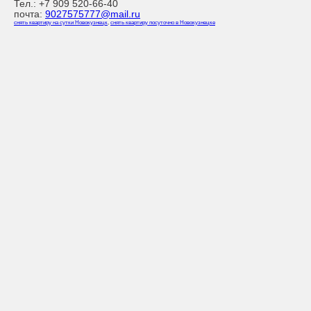
Тел.:
+7 909 520-66-40
почта:
9027575777@mail.ru
снять квартиру на сутки Новокузнецк
,
снять квартиру посуточно в Новокузнецке