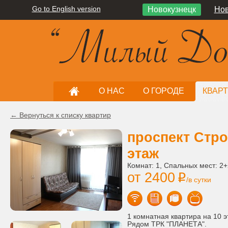
Go to English version
Новокузнецк
Нов
О НАС
О ГОРОДЕ
КВАР
← Вернуться к списку квартир
проспект Стро
этаж
Комнат: 1, Спальных мест: 2+
от 2400
i
/в сутки
1 комнатная квартира на 10 э
Рядом ТРК "ПЛАНЕТА".