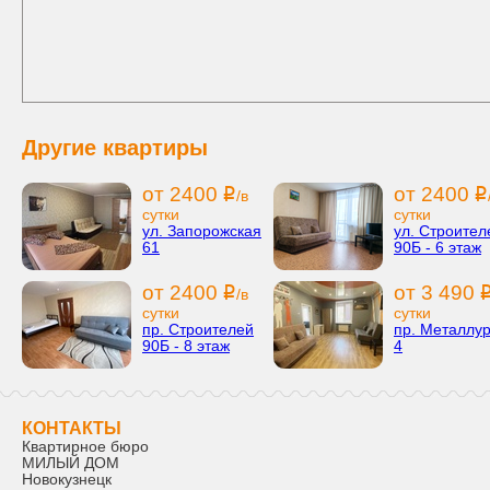
Другие квартиры
от 2400
от 2400
i
i
/в
сутки
сутки
ул. Запорожская
ул. Строител
61
90Б - 6 этаж
от 2400
от 3 490
i
/в
сутки
сутки
пр. Строителей
пр. Металлур
90Б - 8 этаж
4
КОНТАКТЫ
Квартирное бюро
МИЛЫЙ ДОМ
Новокузнецк